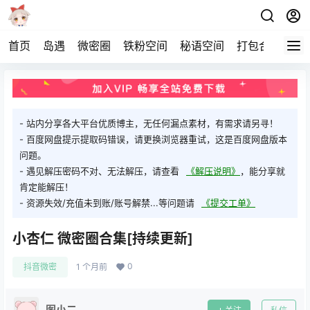
首页
岛遇
微密圈
铁粉空间
秘语空间
打包合集
关
- 站内分享各大平台优质博主，无任何漏点素材，有需求请另寻！
- 百度网盘提示提取码错误，请更换浏览器重试，这是百度网盘版本
问题。
- 遇见解压密码不对、无法解压，请查看
《解压说明》
，能分享就
肯定能解压！
- 资源失效/充值未到账/账号解禁...等问题请
《提交工单》
小杏仁 微密圈合集[持续更新]
0
抖音微密
1 个月前
图小二