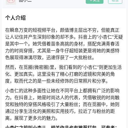
关注
私信
个人介绍
在瞬息万变的短视频平台，颜值博主层出不穷，但能真正
让人记住并产生深刻印象的却不多。抖音上的“小杏仁”无疑
是其中一个。她凭借着苗条高挑的身材，搭配充满青春活
力的时尚穿搭，尤其是一身牛仔超短装更是将她的美感特
色展现得淋漓尽致，迅速俘获了一大批粉丝。
然而，在觅圈(微密圈)里，我们看到的“小杏仁”则更加生活
化、更加真实。这里没有了精心打磨的滤镜和完美的角
度，取而代之的是一些未经修饰的日常照片和分享。
小杏仁的这种多面性让她在不同平台上都拥有广泛的影响
力。在抖音上，她是时尚达人的代表，凭借敏锐的时尚触
觉和独特的穿搭风格吸引了大量粉丝；而在觅圈中，她则
通过分享生活化的美照和实用技巧，拉近了与粉丝的距
离，展现了更多元的魅力。
小杏仁之前叫小杏儿，相关作品也有推荐打包，可参考：