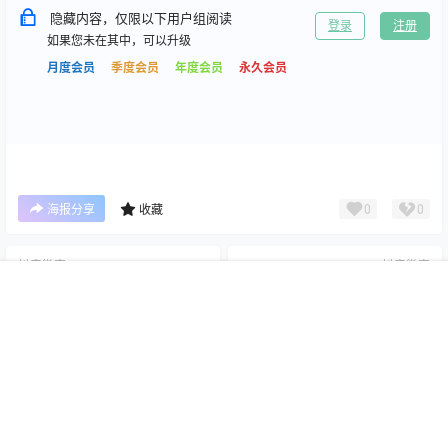
隐藏内容，仅限以下用户组阅读
登录
注册
如果您未在其中，可以升级
月度会员
季度会员
年度会员
永久会员
0
0
海报分享
收藏
抖音微密
抖音微密
申辣辣 秘语空间+微密圈合集
美娜 微密圈合集[持续更新]
首页
专题
搜索
我的
[持续更新]
2026-7-2 2:03:51
2026-7-5 1:43:29
本站为高质量写真图片网站，出境模特均为成年女性且无违禁内容，资源