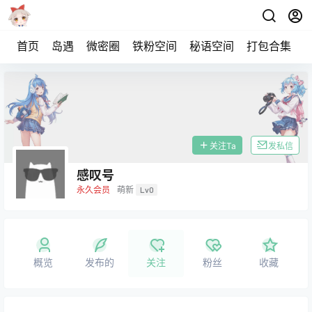
首页
岛遇
微密圈
铁粉空间
秘语空间
打包合集
关注Ta
发私信
感叹号
永久会员
萌新
Lv0
概览
发布的
关注
粉丝
收藏