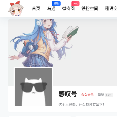
最新
Hot
首页
岛遇
微密圈
铁粉空间
秘语
感叹号
永久会员
萌新
Lv0
这个人很懒，什么都没有留下！