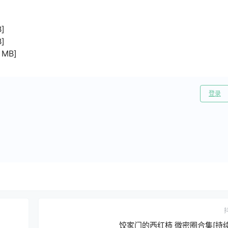
]
]
 MB]
登录
饺家门的西红柿 微密圈合集[持续