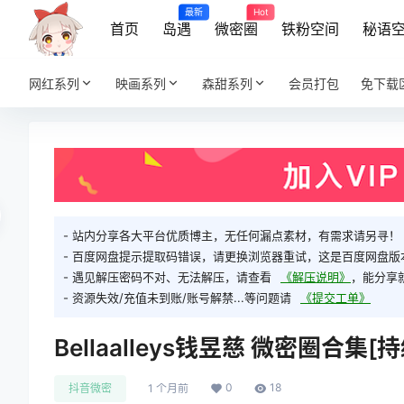
最新
Hot
首页
岛遇
微密圈
铁粉空间
秘语
网红系列
映画系列
森甜系列
会员打包
免下载
- 站内分享各大平台优质博主，无任何漏点素材，有需求请另寻！
- 百度网盘提示提取码错误，请更换浏览器重试，这是百度网盘版
- 遇见解压密码不对、无法解压，请查看
《解压说明》
，能分享
- 资源失效/充值未到账/账号解禁...等问题请
《提交工单》
Bellaalleys钱昱慈 微密圈合集[
0
18
抖音微密
1 个月前