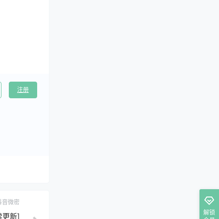
注册
抖音微密
解锁
更新]