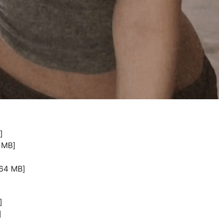
]
 MB]
64 MB]
]
]