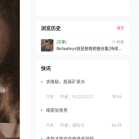
浏览历史
清空
[文章]
13 秒前
Bellaalleys钱昱慈微密圈合集[持续更
新]
快讯
求维秘，瓶装矿泉水
汽车
作者：
fy2222222
18:04
维密张铁男
汽车
作者：
感叹号
04:39
求我才是岚岚麻将桌视频