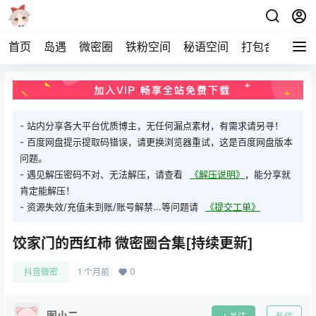
首页
岛遇
微密圈
铁粉空间
秘语空间
打包合集
关
- 站内分享各大平台优质博主，无任何漏点素材，有需求请另寻！
- 百度网盘提示提取码错误，请更换浏览器重试，这是百度网盘版本
问题。
- 遇见解压密码不对、无法解压，请查看
《解压说明》
，能分享就
肯定能解压！
- 资源失效/充值未到账/账号解禁...等问题请
《提交工单》
饺家门的西红柿 微密圈合集[持续更新]
0
抖音微密
1 个月前
图小二