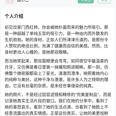
关注
私信
个人介绍
初见饺家门西红柿，你会被她扑面而来的魅力所吸引。那
是一种超越了单纯五官的吸引力，是一种由内而外散发的
生机勃勃。她的身材，正如人们所津津乐道的，是那份令
人赞叹的绝佳比例，充满了健康而自信的美感。然而，比
身材更动人心魄的，是她那双眼睛。
而当她笑起来，那双眉眼便会弯弯，如同夜空中最温柔的
月牙，又仿佛是春日里第一抹暖阳照进眼眸。那一刻，仿
佛整个微密圈都染上了星光，清澈而澄净，映照着她内心
的纯粹与美好。这种干净与澄澈，是许多人为之倾倒的理
由，它没有丝毫的杂质，是未经世事侵染的纯真。
她的照片，不是经过层层滤镜和精修的“完美复制品”，而是
记录她真实生活片段的窗口。我们在她的分享中，看到了
她的喜怒哀乐，看到了她的生活点滴，也看到了她脸上不
经意流露出的真实情感。正是这份真实，让她的美更加鲜