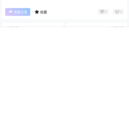
0
0
海报分享
收藏
抖音微密
抖音微密
Bellaalleys钱昱慈 微密圈合集
孟晓艺dana 微密圈合集[持续
首页
专题
搜索
我的
[持续更新]
更新]
2026-6-16 21:43:29
2026-6-16 21:43:40
本站为高质量写真图片网站，出境模特均为成年女性且无违禁内容，资源
均来自自其他网站，若有侵权请通知我们删除！ E-mail：
tutuvip1001#gmail.com（#替换为@）
Copyright © 2026
爱图屋
查询 8 次，耗时 0.6057 秒