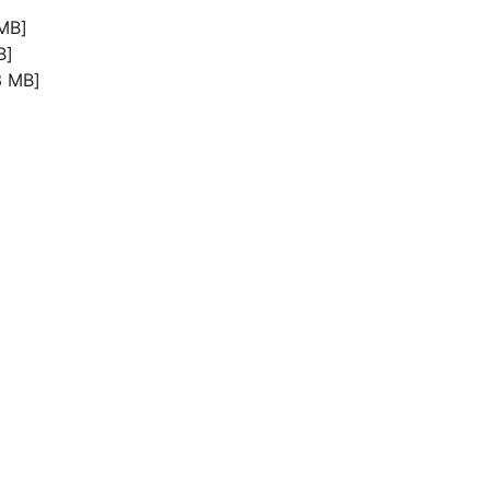
MB]
B]
 MB]