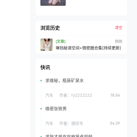
浏览历史
清空
[文章]
10 秒前
琳铛秘语空间+微密圈合集[持续更新]
快讯
求维秘，瓶装矿泉水
汽车
作者：
fy2222222
18:04
维密张铁男
汽车
作者：
感叹号
04:39
求我才是岚岚麻将桌视频