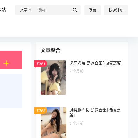
本站
文章
登录
快速注册
文章聚合
虎牙奶盖 岛遇合集[持续更新]
TOP1
2 个月前
凤梨腿不长 岛遇合集[持续更
TOP2
新]
2 个月前