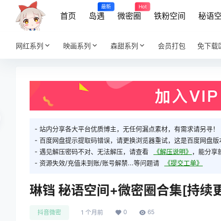
最新
Hot
首页
岛遇
微密圈
铁粉空间
秘语
网红系列
映画系列
森甜系列
会员打包
免下载
- 站内分享各大平台优质博主，无任何漏点素材，有需求请另寻！
- 百度网盘提示提取码错误，请更换浏览器重试，这是百度网盘版
- 遇见解压密码不对、无法解压，请查看
《解压说明》
，能分享
- 资源失效/充值未到账/账号解禁...等问题请
《提交工单》
琳铛 秘语空间+微密圈合集[持续更
0
65
抖音微密
1 个月前