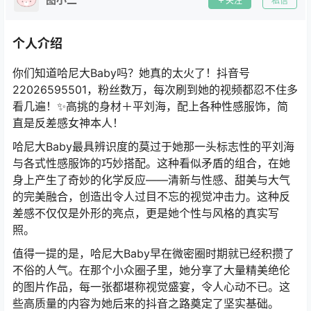
关注
私信
个人介绍
你们知道哈尼大Baby吗？她真的太火了！抖音号
22026595501，粉丝数万，每次刷到她的视频都忍不住多
看几遍！✨高挑的身材＋平刘海，配上各种性感服饰，简
直是反差感女神本人！
哈尼大Baby最具辨识度的莫过于她那一头标志性的平刘海
与各式性感服饰的巧妙搭配。这种看似矛盾的组合，在她
身上产生了奇妙的化学反应——清新与性感、甜美与大气
的完美融合，创造出令人过目不忘的视觉冲击力。这种反
差感不仅仅是外形的亮点，更是她个性与风格的真实写
照。
值得一提的是，哈尼大Baby早在微密圈时期就已经积攒了
不俗的人气。在那个小众圈子里，她分享了大量精美绝伦
的图片作品，每一张都堪称视觉盛宴，令人心动不已。这
些高质量的内容为她后来的抖音之路奠定了坚实基础。