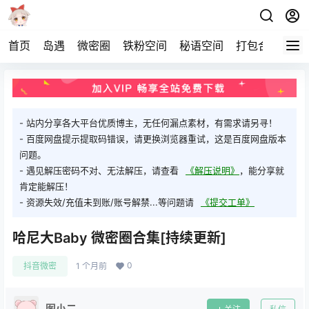
首页
岛遇
微密圈
铁粉空间
秘语空间
打包合集
关
- 站内分享各大平台优质博主，无任何漏点素材，有需求请另寻！
- 百度网盘提示提取码错误，请更换浏览器重试，这是百度网盘版本
问题。
- 遇见解压密码不对、无法解压，请查看
《解压说明》
，能分享就
肯定能解压！
- 资源失效/充值未到账/账号解禁...等问题请
《提交工单》
哈尼大Baby 微密圈合集[持续更新]
0
抖音微密
1 个月前
图小二