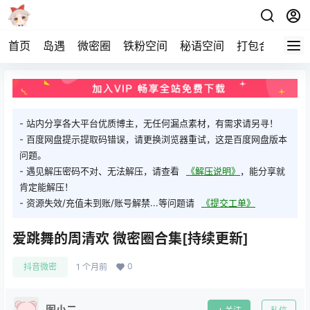
首页
岛遇
微密圈
铁粉空间
秘语空间
打包合集
关
- 站内分享各大平台优质博主，无任何漏点素材，有需求请另寻！
- 百度网盘提示提取码错误，请更换浏览器重试，这是百度网盘版本
问题。
- 遇见解压密码不对、无法解压，请查看
《解压说明》
，能分享就
肯定能解压！
- 资源失效/充值未到账/账号解禁...等问题请
《提交工单》
爱跳舞的周清欢 微密圈合集[持续更新]
0
抖音微密
1 个月前
图小二