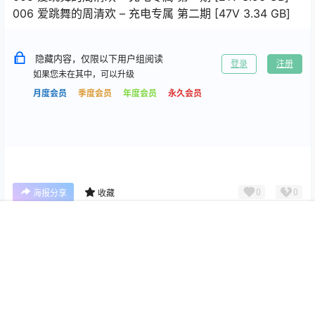
006 爱跳舞的周清欢 – 充电专属 第二期 [47V 3.34 GB]
隐藏内容，仅限以下用户组阅读
登录
注册
如果您未在其中，可以升级
月度会员
季度会员
年度会员
永久会员
0
0
海报分享
收藏
首页
专题
搜索
我的
抖音微密
抖音微密
胡逗逗 微密圈合集[持续更新]
大反派 岛遇+微密圈合集[持续
更新]
2026-6-27 16:10:18
2026-6-27 16:10:29