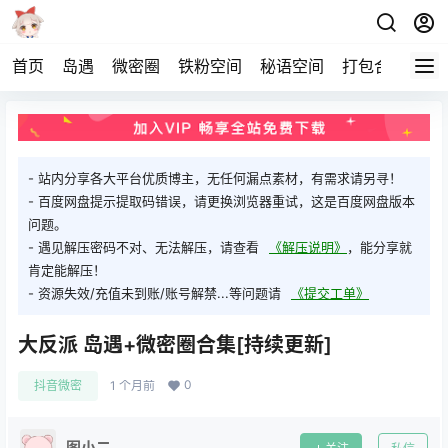
首页
岛遇
微密圈
铁粉空间
秘语空间
打包合集
关
- 站内分享各大平台优质博主，无任何漏点素材，有需求请另寻！
- 百度网盘提示提取码错误，请更换浏览器重试，这是百度网盘版本
问题。
- 遇见解压密码不对、无法解压，请查看
《解压说明》
，能分享就
肯定能解压！
- 资源失效/充值未到账/账号解禁...等问题请
《提交工单》
大反派 岛遇+微密圈合集[持续更新]
0
抖音微密
1 个月前
图小二