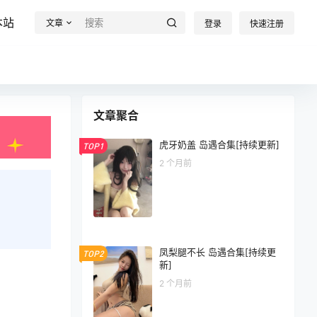
本站
文章
登录
快速注册
文章聚合
虎牙奶盖 岛遇合集[持续更新]
TOP1
2 个月前
凤梨腿不长 岛遇合集[持续更
TOP2
新]
2 个月前