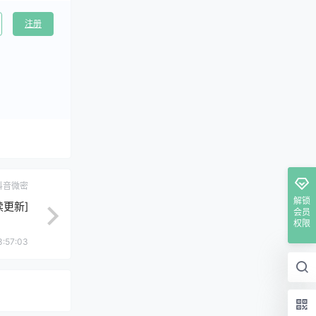
注册
抖音微密
解锁
续更新]
会员
权限
3:57:03