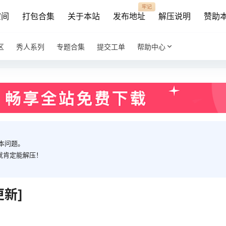
牢记
空间
打包合集
关于本站
发布地址
解压说明
赞助
区
秀人系列
专题合集
提交工单
帮助中心
本问题。
就肯定能解压！
新]