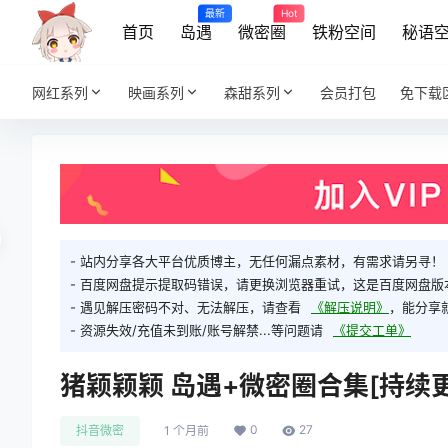
最新
Hot
首页
岛遇
微密圈
铁粉空间
秘语
网红系列
映画系列
森甜系列
会员打包
免下载
- 站内分享各大平台优质博主，无任何漏点素材，有需求请另寻！
- 百度网盘提示提取码错误，请更换浏览器重试，这是百度网盘版
- 遇见解压密码不对、无法解压，请查看
《解压说明》
，能分享
- 资源失效/充值未到账/账号解禁...等问题请
《提交工单》
猪颖颖颖 岛遇+微密圈合集[持续更
0
27
抖音微密
1 个月前