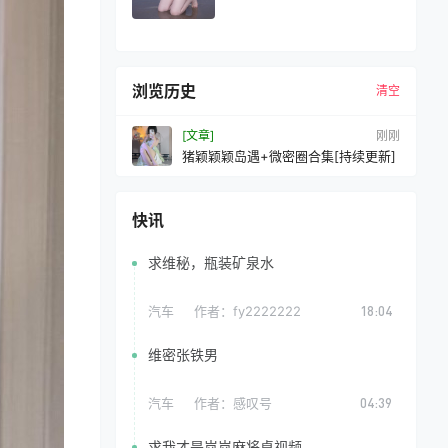
浏览历史
清空
[文章]
10 秒前
猪颖颖颖岛遇+微密圈合集[持续更新]
快讯
求维秘，瓶装矿泉水
汽车
作者：
fy2222222
18:04
维密张铁男
汽车
作者：
感叹号
04:39
求我才是岚岚麻将桌视频