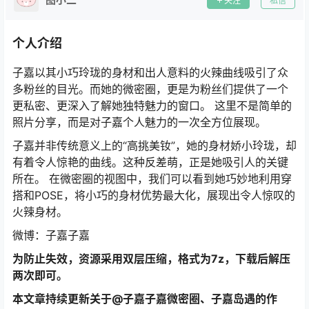
关注
私信
个人介绍
子嘉以其小巧玲珑的身材和出人意料的火辣曲线吸引了众
多粉丝的目光。而她的微密圈，更是为粉丝们提供了一个
更私密、更深入了解她独特魅力的窗口。 这里不是简单的
照片分享，而是对子嘉个人魅力的一次全方位展现。
子嘉并非传统意义上的“高挑美钕”，她的身材娇小玲珑，却
有着令人惊艳的曲线。这种反差萌，正是她吸引人的关键
所在。 在微密圈的视图中，我们可以看到她巧妙地利用穿
搭和POSE，将小巧的身材优势最大化，展现出令人惊叹的
火辣身材。
微博：子嘉子嘉
为防止失效，资源采用双层压缩，格式为7z，下载后解压
两次即可。
本文章持续更新关于@子嘉子嘉微密圈、子嘉岛遇的作