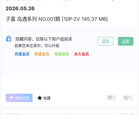
2026.05.26
子嘉 岛遇系列 NO.001期 [10P-2V 145.37 MB]
隐藏内容，仅限以下用户组阅读
登录
注册
如果您未在其中，可以升级
月度会员
季度会员
年度会员
永久会员
0
0
海报分享
收藏
抖音微密
抖音微密
大反派 岛遇+微密圈合集[持续
猪颖颖颖 岛遇+微密圈合集[持
首页
专题
搜索
我的
更新]
续更新]
2026-6-27 16:10:29
2026-6-27 16:10:39