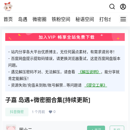
首页
岛遇
微密圈
铁粉空间
秘语空间
打包合集
关
- 站内分享各大平台优质博主，无任何漏点素材，有需求请另寻！
- 百度网盘提示提取码错误，请更换浏览器重试，这是百度网盘版本
问题。
- 遇见解压密码不对、无法解压，请查看
《解压说明》
，能分享就
肯定能解压！
- 资源失效/充值未到账/账号解禁...等问题请
《提交工单》
子嘉 岛遇+微密圈合集[持续更新]
0
抖音微密
1 个月前
图小二